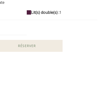
ate
Lit(s) double(s) :
1
RÉSERVER