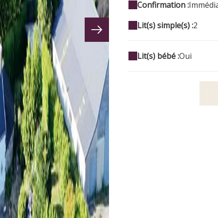
Confirmation :
Immédi
Lit(s) simple(s) :
2
Lit(s) bébé :
Oui