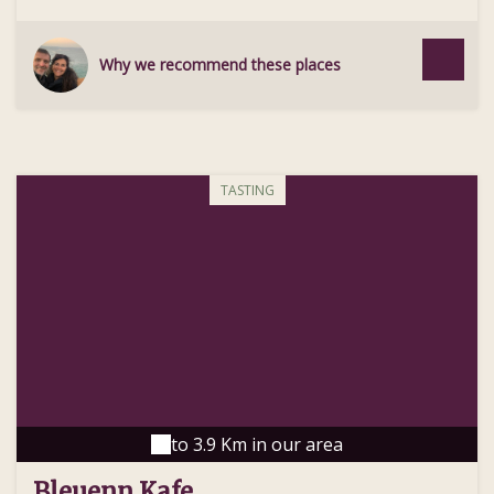
Why we recommend these places
TASTING
to 3.9 Km in our area
Bleuenn Kafe