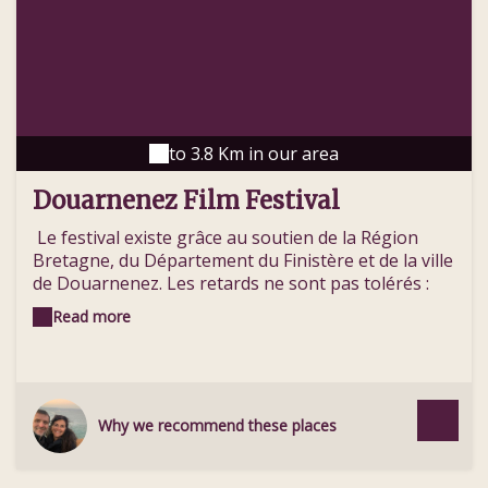
to 3.8 Km in our area
Douarnenez Film Festival
Le festival existe grâce au soutien de la Région
Bretagne, du Département du Finistère et de la ville
de Douarnenez. Les retards ne sont pas tolérés :
les places vacantes sont redistribuées à nos cher.es
Read more
bénévoles. Les échanges et remboursements ne
sont pas possibles. Pour les séances Hors-les-
murs, merci de vous adresser à La Obra .
Why we recommend these places