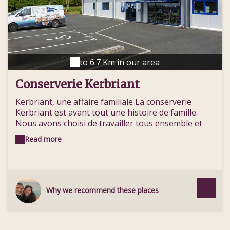
exceptionnel, Locronan est aussi le point de départ
de nombreux circuits pédestres et VTT. La Baie de
Douarnenez toute proche (5 km) vous permettra
aussi de profiter de l'agréable bord de mer et des
nombreuses activités nautiques proposées par la
station balnéaire.
to 6.7 Km in our area
Conserverie Kerbriant
Kerbriant, une affaire familiale La conserverie
Kerbriant est avant tout une histoire de famille.
Nous avons choisi de travailler tous ensemble et
nous sommes dorénavant la dernière conserverie
Read more
artisanale et familiale de Douarnenez ! Dans la
famille Le Gal, je demande : le père, Marc , le chef
d'orchestre de l'entreprise la mère, Véronique , qui
vous accueille dans notre magasin et fait les visites
la fille Céline , et le fils Cédric , qui mitonnent nos bons
Why we recommend these places
petits plats. Quand il faut produire tout le monde y
met du sien et se retrouve en tenue de cuisinier.
Kerbriant Nous vous proposons des plats cuisinés