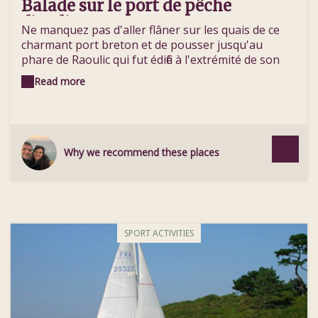
Balade sur le port de pêche
d’Audierne
Ne manquez pas d'aller flâner sur les quais de ce
charmant port breton et de pousser jusqu'au
phare de Raoulic qui fut édifié à l'extrémité de son
môle pour baliser l'entrée du chenal. Pour quelques
Read more
emplettes, faites un tour à la poissonnerie
Audierne Marée (sardines, langoustes, bar de ligne
de la Pointe du Raz) et à la boulangerie Ti Forn
proposant de délicieuses spécialités bretonnes.
Why we recommend these places
SPORT ACTIVITIES