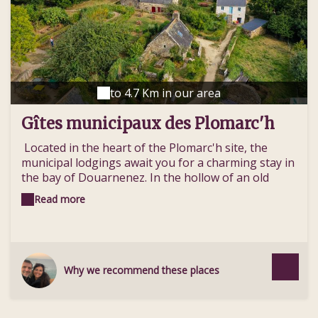
to 4.7 Km in our area
Gîtes municipaux des Plomarc'h
Located in the heart of the Plomarc'h site, the
municipal lodgings await you for a charming stay in
the bay of Douarnenez. In the hollow of an old
fishing village, these four lodgings offer an
Read more
exceptional view of the bay and the old port of
Rosmeur. Surrounded by fields and pastures of the
Plomarc'h farm, come and relax between land and
sea! The site is open all year round to hikers ,
families, associations, groups and individuals.
Why we recommend these places