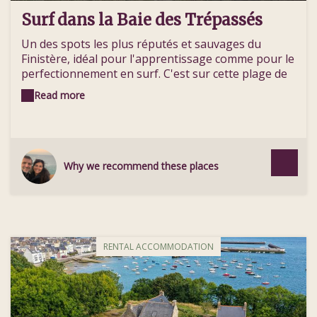
Surf dans la Baie des Trépassés
Un des spots les plus réputés et sauvages du
Finistère, idéal pour l'apprentissage comme pour le
perfectionnement en surf. C'est sur cette plage de
sable lovée entre les falaises de la Pointe du Raz et
Read more
de la Pointe du Van, que l'Ecole de Surf de Bretagne
d'Audierne (labellisée Fédération Française de Surf)
dispense cours et stages pout tous les niveaux, du
débutant au confirmé.
Why we recommend these places
RENTAL ACCOMMODATION