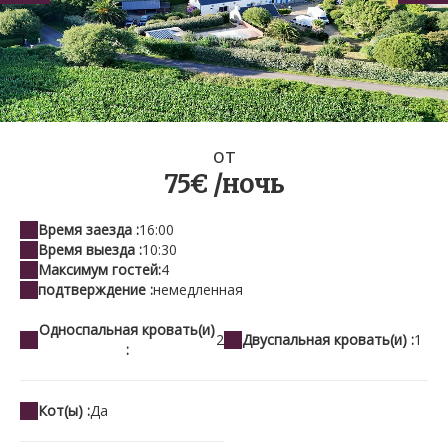
vue aérienne
oт
75€ /ночь
Время заезда :
16:00
Время выезда :
10:30
Максимум гостей:
4
подтверждение :
немедленная
Односпальная кровать(и)
2
Двуспальная кровать(и) :
1
:
Кот(ы) :
Да