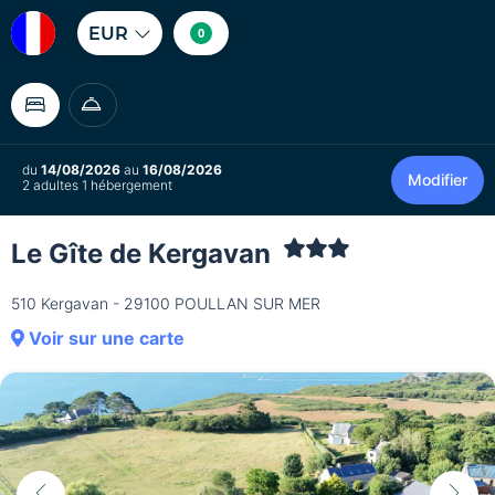
EUR
0
du
14/08/2026
au
16/08/2026
Modifier
2 adultes 1 hébergement
Le Gîte de Kergavan
510 Kergavan - 29100 POULLAN SUR MER
Voir sur une carte