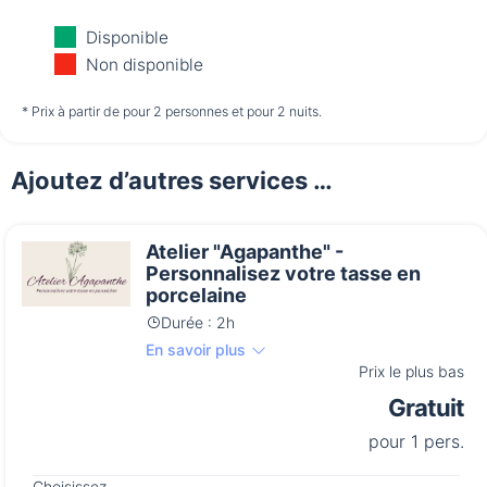
Vendredi
Samedi
Dimanche
Disponible
14/08
15/08
16/08
Non disponible
non disponible
non disponible
non disponible
* Prix à partir de pour 2 personnes et pour 2 nuits.
Ajoutez d’autres services …
Lundi
17/08
Atelier "Agapanthe" -
non disponible
Personnalisez votre tasse en
porcelaine
Durée : 2h
En savoir plus
Prix le plus bas
Gratuit
pour 1 pers.
Choisissez