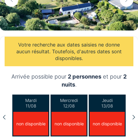
Votre recherche aux dates saisies ne donne
aucun résultat. Toutefois, d'autres dates sont
disponibles.
Arrivée possible pour
2 personnes
et pour
2
nuits
.
Mardi
Mercredi
Jeudi
11/08
12/08
13/08
non disponible
non disponible
non disponible